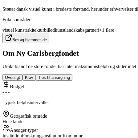
Støtter dansk visuel kunst i bredeste forstand, herunder erhvervelser ti
Fokusområder:
visuel kunst
arkitektur
billedkunst
landskabsgartneri
+
1
flere
Besøg hjemmeside
Om
Ny Carlsbergfondet
Unikt blandt de store fonde: har intet maksimumsbeløb og stiller inte
Oversigt
Krav
Tips til ansøgning
Budget
-
-
-
Typisk beløbsintervaller
Geografisk område
Hele landet
Ansøger-typer
Institution
Forskningsinstitution
Kommune