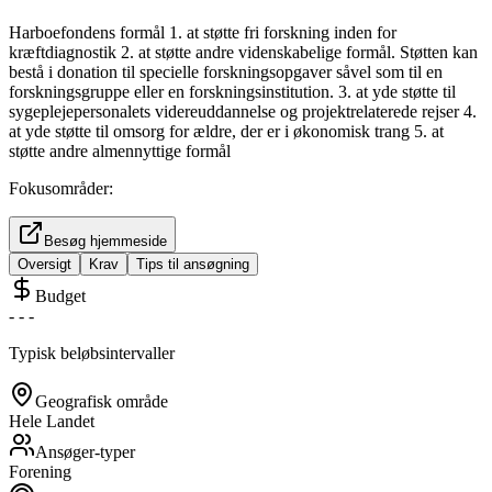
Harboefondens formål 1. at støtte fri forskning inden for
kræftdiagnostik 2. at støtte andre videnskabelige formål. Støtten kan
bestå i donation til specielle forskningsopgaver såvel som til en
forskningsgruppe eller en forskningsinstitution. 3. at yde støtte til
sygeplejepersonalets videreuddannelse og projektrelaterede rejser 4.
at yde støtte til omsorg for ældre, der er i økonomisk trang 5. at
støtte andre almennyttige formål
Fokusområder:
Besøg hjemmeside
Oversigt
Krav
Tips til ansøgning
Budget
-
-
-
Typisk beløbsintervaller
Geografisk område
Hele Landet
Ansøger-typer
Forening